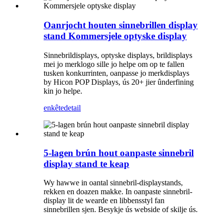
Oanrjocht houten sinnebrillen display
stand Kommersjele optyske display
Sinnebrildisplays, optyske displays, brildisplays
mei jo merklogo sille jo helpe om op te fallen
tusken konkurrinten, oanpasse jo merkdisplays
by Hicon POP Displays, ús 20+ jier ûnderfining
kin jo helpe.
enkête
detail
5-lagen brún hout oanpaste sinnebril
display stand te keap
Wy hawwe in oantal sinnebril-displaystands,
rekken en doazen makke. In oanpaste sinnebril-
display lit de wearde en libbensstyl fan
sinnebrillen sjen. Besykje ús webside of skilje ús.