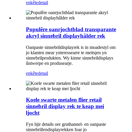
enkête
detail
Populêre oanrjochtblad transparante
akryl sinnebril displayhâlder rek
Oanpaste sinnebrildisplayrek is in moadestyl om
jo klanten mear ynteressearre te meitsjen yn
sinnebrilprodukten. Wy kinne sinnebrildisplays
ûntwerpe en produsearje.
enkête
detail
Koele swarte metalen flier retail
sinnebril display rek te keap mei
ljocht
Fyn hjir details oer gruthannel- en oanpaste
sinnebrillendisplayrekken foar jo