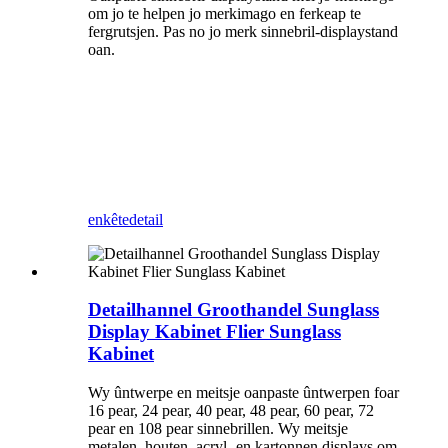
om jo te helpen jo merkimago en ferkeap te
fergrutsjen. Pas no jo merk sinnebril-displaystand
oan.
enkête
detail
Detailhannel Groothandel Sunglass
Display Kabinet Flier Sunglass
Kabinet
Wy ûntwerpe en meitsje oanpaste ûntwerpen foar
16 pear, 24 pear, 40 pear, 48 pear, 60 pear, 72
pear en 108 pear sinnebrillen. Wy meitsje
metalen, houten, acryl- en kartonnen displays om