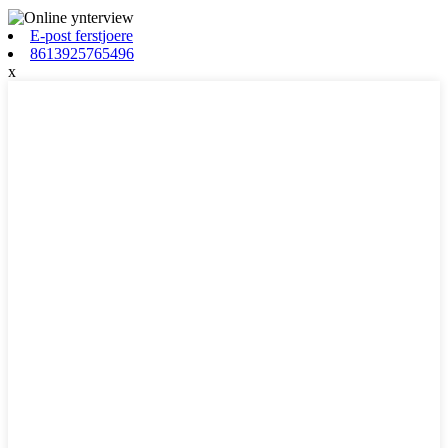
E-post ferstjoere
8613925765496
x