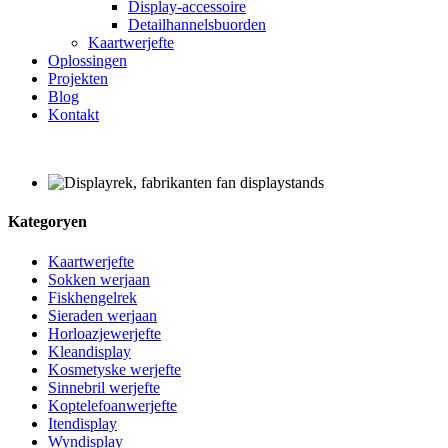
Display-accessoire
Detailhannelsbuorden
Kaartwerjefte
Oplossingen
Projekten
Blog
Kontakt
Kategoryen
Kaartwerjefte
Sokken werjaan
Fiskhengelrek
Sieraden werjaan
Horloazjewerjefte
Kleandisplay
Kosmetyske werjefte
Sinnebril werjefte
Koptelefoanwerjefte
Itendisplay
Wyndisplay