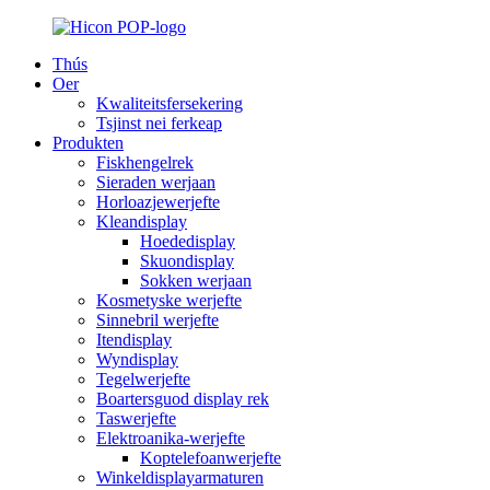
Thús
Oer
Kwaliteitsfersekering
Tsjinst nei ferkeap
Produkten
Fiskhengelrek
Sieraden werjaan
Horloazjewerjefte
Kleandisplay
Hoededisplay
Skuondisplay
Sokken werjaan
Kosmetyske werjefte
Sinnebril werjefte
Itendisplay
Wyndisplay
Tegelwerjefte
Boartersguod display rek
Taswerjefte
Elektroanika-werjefte
Koptelefoanwerjefte
Winkeldisplayarmaturen