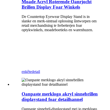
Moade Acryl Roterende Oanrjocht
Brillen Display Foar Winkels
De Countertop Eyewear Display Stand is in
slanke en merk-sintraal oplossing ûntworpen om
retail merchandising te ferbetterjen foar
optykwinkels, moadeboetieks en warenhuzen.
enkête
detail
Oanpaste merklogo akryl sinnebrillen
displaystand foar detailhannel
Oanpaste sinnebril-displaystand mei jo merklogo