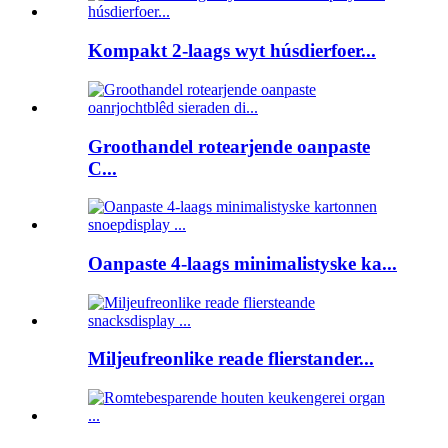
Kompakt 2-laags wyt húsdierfoer...
Groothandel rotearjende oanpaste
C...
Oanpaste 4-laags minimalistyske ka...
Miljeufreonlike reade flierstander...