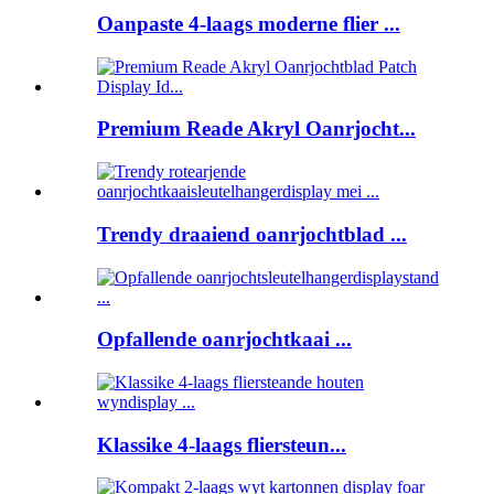
Oanpaste 4-laags moderne flier ...
Premium Reade Akryl Oanrjocht...
Trendy draaiend oanrjochtblad ...
Opfallende oanrjochtkaai ...
Klassike 4-laags fliersteun...