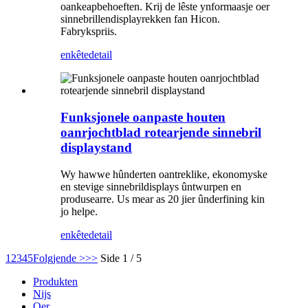
oankeapbehoeften. Krij de lêste ynformaasje oer
sinnebrillendisplayrekken fan Hicon.
Fabrykspriis.
enkête
detail
Funksjonele oanpaste houten
oanrjochtblad rotearjende sinnebril
displaystand
Wy hawwe hûnderten oantreklike, ekonomyske
en stevige sinnebrildisplays ûntwurpen en
produsearre. Us mear as 20 jier ûnderfining kin
jo helpe.
enkête
detail
1
2
3
4
5
Folgjende >
>>
Side 1 / 5
Produkten
Nijs
Oer