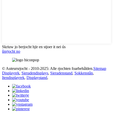
Skriuw jo berjocht hjir en stjoer it nei ús
ûnrjocht no
© Auteursrjocht - 2010-2025: Alle rjochten foarbehâlden.
Sitemap
Displayrek
,
Sieradendisplays
,
Sieradenstand
,
Sokkenstân
,
Itendisplayrek
,
Displaystand
,