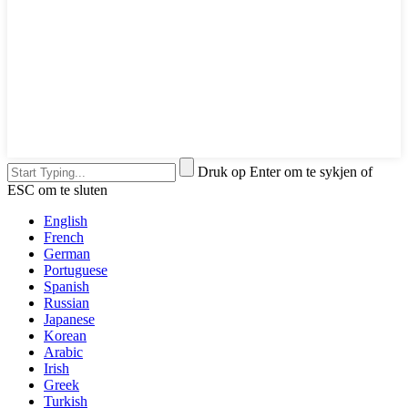
Druk op Enter om te sykjen of
ESC om te sluten
English
French
German
Portuguese
Spanish
Russian
Japanese
Korean
Arabic
Irish
Greek
Turkish