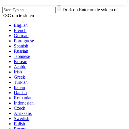
Druk op Enter om te sykjen of
ESC om te sluten
English
French
German
Portuguese
Spanish
Russian
Japanese
Korean
Arabic
Irish
Greek
Turkish
Italian
Danish
Romanian
Indonesian
Czech
Afrikaans
Swedish
Polish
Basque