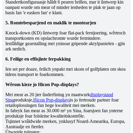
Standertkonfiguraasje hâldt 6 pearen brillen, mar it ûntwerp kin
oanpast wurde om mear of minder ienheden te plak te jaan op
basis fan 'e easken fan' e klant.
5. Romtebesparjend en maklik te montearjen
Knock-down (KD) ûntwerp foar flat-pack ferstjoering, wêrtroch
transportkosten en opslachromte wurde fermindere.
Ienfâldige gearstalling mei yninoar gripende akrylpanielen - gjin
ark nedich.
6. Feilige en effisjinte ferpakking
Ien set per doaze, feilich ynpakt mei skom of golfplaten om skea
tidens transport te foarkommen.
Wêrom kieze jo Hicon Pop-displays?
Mei mear as 20 jier ûnderfining yn maatwurk
displaystand
Sina
produksje,
Hicon Pop-displays
is jo fertroude partner foar
retailoplossingen fan hege kwaliteit mei merken.
In fabryk fan mear as 30.000 m² yn Sina, foarsjoen fan ynterne
produksje foar folsleine kwaliteitskontrôle.
Tsjinnet wrâldwide merken, ynklusyf Noard-Amearika, Europa,
Austraalje en fierder.
Útwreide tsjinsten: