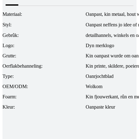
Materiaal:
Oanpast, kin metaal, hout 
Styl:
Oanpast neffens jo idee of 
Gebrûk:
detailhannels, winkels en o
Logo:
Dyn merklogo
Grutte:
Kin oanpast wurde om oan 
Oerflakbehanneling:
Kin printe, skildere, poeie
Type:
Oanrjochtblad
OEM/ODM:
Wolkom
Foarm:
Kin fjouwerkant, rûn en m
Kleur:
Oanpaste kleur