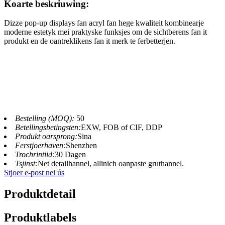
Koarte beskriuwing:
Dizze pop-up displays fan acryl fan hege kwaliteit kombinearje
moderne estetyk mei praktyske funksjes om de sichtberens fan it
produkt en de oantreklikens fan it merk te ferbetterjen.
Bestelling (MOQ):
50
Betellingsbetingsten:
EXW, FOB of CIF, DDP
Produkt oarsprong:
Sina
Ferstjoerhaven:
Shenzhen
Trochrintiid:
30 Dagen
Tsjinst:
Net detailhannel, allinich oanpaste gruthannel.
Stjoer e-post nei ús
Produktdetail
Produktlabels