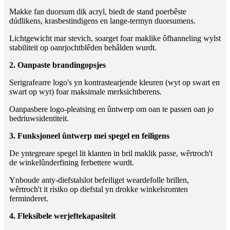
Makke fan duorsum dik acryl, biedt de stand poerbêste
dúdlikens, krasbestindigens en lange-termyn duorsumens.
Lichtgewicht mar stevich, soarget foar maklike ôfhanneling wylst
stabiliteit op oanrjochtblêden behâlden wurdt.
2. Oanpaste brandingopsjes
Serigrafearre logo's yn kontrastearjende kleuren (wyt op swart en
swart op wyt) foar maksimale merksichtberens.
Oanpasbere logo-pleatsing en ûntwerp om oan te passen oan jo
bedriuwsidentiteit.
3. Funksjoneel ûntwerp mei spegel en feiligens
De yntegreare spegel lit klanten in bril maklik passe, wêrtroch't
de winkelûnderfining ferbettere wurdt.
Ynboude anty-diefstalslot befeiliget weardefolle brillen,
wêrtroch't it risiko op diefstal yn drokke winkelsromten
ferminderet.
4. Fleksibele werjeftekapasiteit