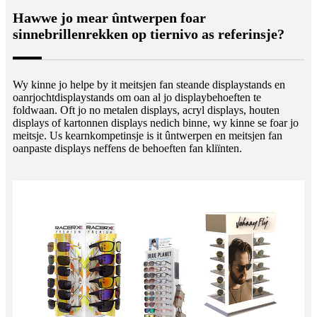
Hawwe jo mear ûntwerpen foar
sinnebrillenrekken op tiernivo as referinsje?
Wy kinne jo helpe by it meitsjen fan steande displaystands en
oanrjochtdisplaystands om oan al jo displaybehoeften te
foldwaan. Oft jo no metalen displays, acryl displays, houten
displays of kartonnen displays nedich binne, wy kinne se foar jo
meitsje. Us kearnkompetinsje is it ûntwerpen en meitsjen fan
oanpaste displays neffens de behoeften fan kliïnten.