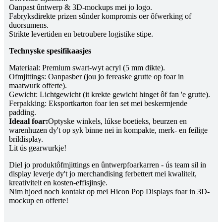
Oanpast ûntwerp & 3D-mockups mei jo logo.
Fabryksdirekte prizen sûnder kompromis oer ôfwerking of
duorsumens.
Strikte levertiden en betroubere logistike stipe.
Technyske spesifikaasjes
Materiaal: Premium swart-wyt acryl (5 mm dikte).
Ofmjittings: Oanpasber (jou jo fereaske grutte op foar in
maatwurk offerte).
Gewicht: Lichtgewicht (it krekte gewicht hinget ôf fan 'e grutte).
Ferpakking: Eksportkarton foar ien set mei beskermjende
padding.
Ideaal foar:
Optyske winkels, lúkse boetieks, beurzen en
warenhuzen dy't op syk binne nei in kompakte, merk- en feilige
brildisplay.
Lit ús gearwurkje!
Diel jo produktôfmjittings en ûntwerpfoarkarren - ús team sil in
display leverje dy't jo merchandising ferbettert mei kwaliteit,
kreativiteit en kosten-effisjinsje.
Nim hjoed noch kontakt op mei Hicon Pop Displays foar in 3D-
mockup en offerte!