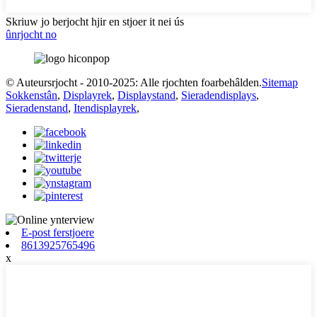
Skriuw jo berjocht hjir en stjoer it nei ús
ûnrjocht no
© Auteursrjocht - 2010-2025: Alle rjochten foarbehâlden.
Sitemap
Sokkenstân
,
Displayrek
,
Displaystand
,
Sieradendisplays
,
Sieradenstand
,
Itendisplayrek
,
E-post ferstjoere
8613925765496
x