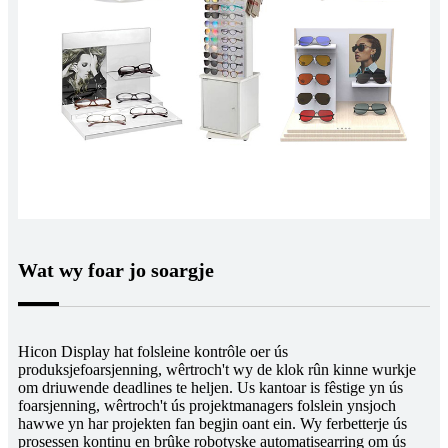
Wat wy foar jo soargje
Hicon Display hat folsleine kontrôle oer ús
produksjefoarsjenning, wêrtroch't wy de klok rûn kinne wurkje
om driuwende deadlines te heljen. Us kantoar is fêstige yn ús
foarsjenning, wêrtroch't ús projektmanagers folslein ynsjoch
hawwe yn har projekten fan begjin oant ein. Wy ferbetterje ús
prosessen kontinu en brûke robotyske automatisearring om ús