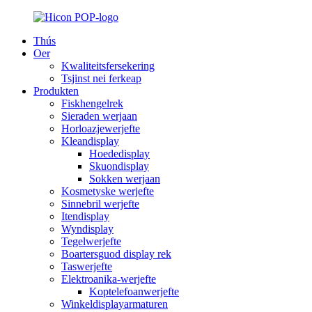
Thús
Oer
Kwaliteitsfersekering
Tsjinst nei ferkeap
Produkten
Fiskhengelrek
Sieraden werjaan
Horloazjewerjefte
Kleandisplay
Hoededisplay
Skuondisplay
Sokken werjaan
Kosmetyske werjefte
Sinnebril werjefte
Itendisplay
Wyndisplay
Tegelwerjefte
Boartersguod display rek
Taswerjefte
Elektroanika-werjefte
Koptelefoanwerjefte
Winkeldisplayarmaturen