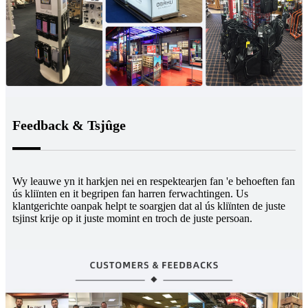
Feedback & Tsjûge
Wy leauwe yn it harkjen nei en respektearjen fan 'e behoeften fan
ús kliïnten en it begripen fan harren ferwachtingen. Us
klantgerichte oanpak helpt te soargjen dat al ús kliïnten de juste
tsjinst krije op it juste momint en troch de juste persoan.