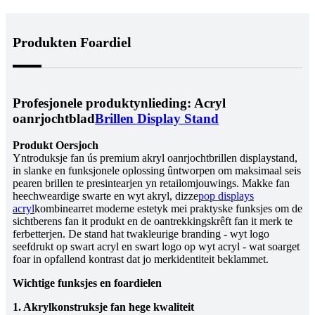
Produkten Foardiel
Profesjonele produktynlieding: Acryl
oanrjochtblad
Brillen Display Stand
Produkt Oersjoch
Yntroduksje fan ús premium akryl oanrjochtbrillen displaystand,
in slanke en funksjonele oplossing ûntworpen om maksimaal seis
pearen brillen te presintearjen yn retailomjouwings. Makke fan
heechweardige swarte en wyt akryl, dizze
pop displays
acryl
kombinearret moderne estetyk mei praktyske funksjes om de
sichtberens fan it produkt en de oantrekkingskrêft fan it merk te
ferbetterjen. De stand hat twakleurige branding - wyt logo
seefdrukt op swart acryl en swart logo op wyt acryl - wat soarget
foar in opfallend kontrast dat jo merkidentiteit beklammet.
Wichtige funksjes en foardielen
1. Akrylkonstruksje fan hege kwaliteit