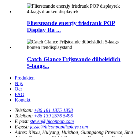
Fliersteande enerzjy frisdrank POP
Display Ra ...
Catch Glance Frijsteande dûbelsidich
5-laags...
Produkten
Nijs
Oer
FAQ
Kontakt
Telefoan:
+86 181 1875 1858
Telefoan:
+86 139 2576 5496
E-post:
steven@hiconpop.com
E-post:
jessie@hiconpopdisplays.com
Adres:
Xinxu, Huiyang, Huizhou, Guangdong Province, Sina