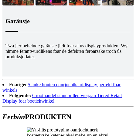
Garânsje
Twa jier beheinde garânsje jildt foar al ús displayprodukten. Wy
nimme ferantwurdlikens foar de defekten feroarsake troch ús
produksjeflater.
Foarige:
Slanke houten oanrjochtkaartdisplay perfekt foar
winkels
Folgjende:
Groothandel sinnebrillen werjaan Tiered Retail
Display foar boetiekwinkel
Ferbûn
PRODUKTEN