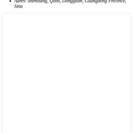
Adres:
Shenxiang, Qishi, Dongguan, Guangdong Province,
Sina