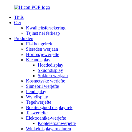
Thús
Oer
Kwaliteitsfersekering
Tsjinst nei ferkeap
Produkten
Fiskhengelrek
Sieraden werjaan
Horloazjewerjefte
Kleandisplay
Hoededisplay
Skuondisplay
Sokken werjaan
Kosmetyske werjefte
Sinnebril werjefte
Itendisplay
Wyndisplay
Tegelwerjefte
Boartersguod display rek
Taswerjefte
Elektroanika-werjefte
Koptelefoanwerjefte
Winkeldisplayarmaturen