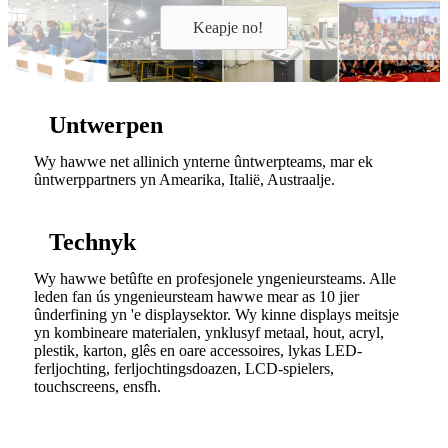
Keapje no!
Untwerpen
Wy hawwe net allinich ynterne ûntwerpteams, mar ek
ûntwerppartners yn Amearika, Italië, Austraalje.
Technyk
Wy hawwe betûfte en profesjonele yngenieursteams. Alle
leden fan ús yngenieursteam hawwe mear as 10 jier
ûnderfining yn 'e displaysektor. Wy kinne displays meitsje
yn kombineare materialen, ynklusyf metaal, hout, acryl,
plestik, karton, glês en oare accessoires, lykas LED-
ferljochting, ferljochtingsdoazen, LCD-spielers,
touchscreens, ensfh.