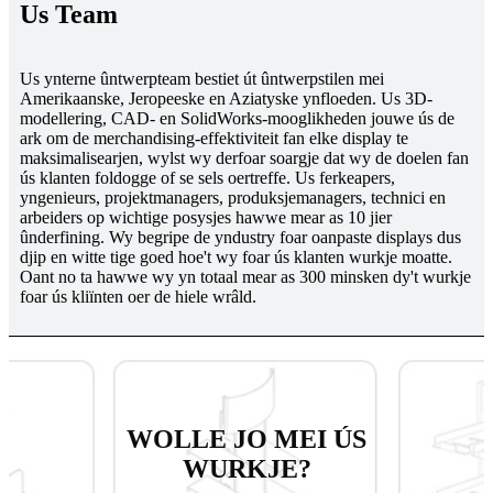
Us Team
Us ynterne ûntwerpteam bestiet út ûntwerpstilen mei
Amerikaanske, Jeropeeske en Aziatyske ynfloeden. Us 3D-
modellering, CAD- en SolidWorks-mooglikheden jouwe ús de
ark om de merchandising-effektiviteit fan elke display te
maksimalisearjen, wylst wy derfoar soargje dat wy de doelen fan
ús klanten foldogge of se sels oertreffe. Us ferkeapers,
yngenieurs, projektmanagers, produksjemanagers, technici en
arbeiders op wichtige posysjes hawwe mear as 10 jier
ûnderfining. Wy begripe de yndustry foar oanpaste displays dus
djip en witte tige goed hoe't wy foar ús klanten wurkje moatte.
Oant no ta hawwe wy yn totaal mear as 300 minsken dy't wurkje
foar ús kliïnten oer de hiele wrâld.
WOLLE JO MEI ÚS
WURKJE?