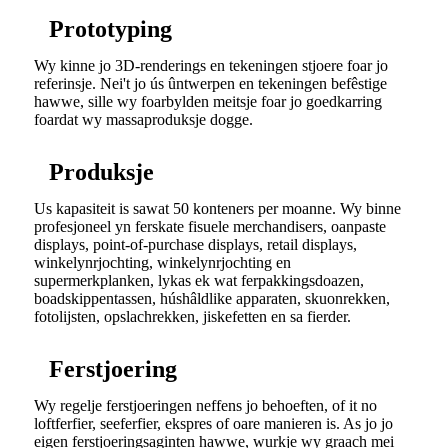
Prototyping
Wy kinne jo 3D-renderings en tekeningen stjoere foar jo
referinsje. Nei't jo ús ûntwerpen en tekeningen befêstige
hawwe, sille wy foarbylden meitsje foar jo goedkarring
foardat wy massaproduksje dogge.
Produksje
Us kapasiteit is sawat 50 konteners per moanne. Wy binne
profesjoneel yn ferskate fisuele merchandisers, oanpaste
displays, point-of-purchase displays, retail displays,
winkelynrjochting, winkelynrjochting en
supermerkplanken, lykas ek wat ferpakkingsdoazen,
boadskippentassen, húshâldlike apparaten, skuonrekken,
fotolijsten, opslachrekken, jiskefetten en sa fierder.
Ferstjoering
Wy regelje ferstjoeringen neffens jo behoeften, of it no
loftferfier, seeferfier, ekspres of oare manieren is. As jo ​​jo
eigen ferstjoeringsaginten hawwe, wurkje wy graach mei