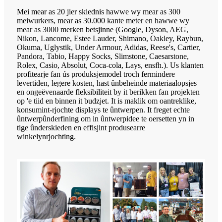
Mei mear as 20 jier skiednis hawwe wy mear as 300
meiwurkers, mear as 30.000 kante meter en hawwe wy
mear as 3000 merken betsjinne (Google, Dyson, AEG,
Nikon, Lancome, Estee Lauder, Shimano, Oakley, Raybun,
Okuma, Uglystik, Under Armour, Adidas, Reese's, Cartier,
Pandora, Tabio, Happy Socks, Slimstone, Caesarstone,
Rolex, Casio, Absolut, Coca-cola, Lays, ensfh.). Us klanten
profitearje fan ús produksjemodel troch fermindere
levertiden, legere kosten, hast ûnbeheinde materiaalopsjes
en ongeëvenaarde fleksibiliteit by it berikken fan projekten
op 'e tiid en binnen it budzjet. It is maklik om oantreklike,
konsumint-rjochte displays te ûntwerpen. It freget echte
ûntwerpûnderfining om in ûntwerpidee te oersetten yn in
tige ûnderskieden en effisjint produsearre
winkelynrjochting.