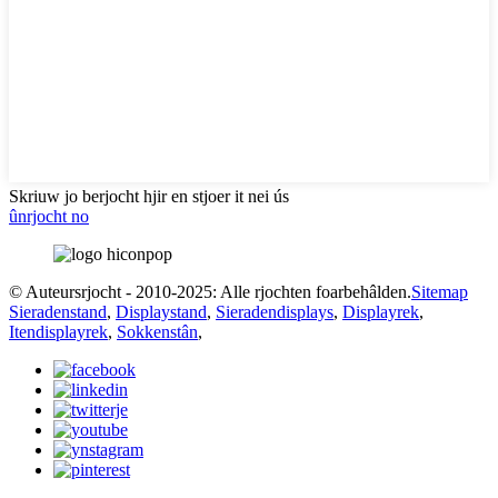
Skriuw jo berjocht hjir en stjoer it nei ús
ûnrjocht no
© Auteursrjocht - 2010-2025: Alle rjochten foarbehâlden.
Sitemap
Sieradenstand
,
Displaystand
,
Sieradendisplays
,
Displayrek
,
Itendisplayrek
,
Sokkenstân
,