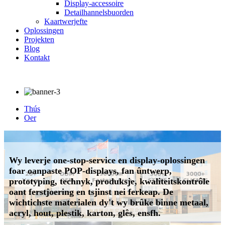
Display-accessoire
Detailhannelsbuorden
Kaartwerjefte
Oplossingen
Projekten
Blog
Kontakt
Thús
Oer
Wy leverje one-stop-service en display-oplossingen
foar oanpaste POP-displays, fan ûntwerp,
prototyping, technyk, produksje, kwaliteitskontrôle
oant ferstjoering en tsjinst nei ferkeap. De
wichtichste materialen dy't wy brûke binne metaal,
acryl, hout, plestik, karton, glês, ensfh.