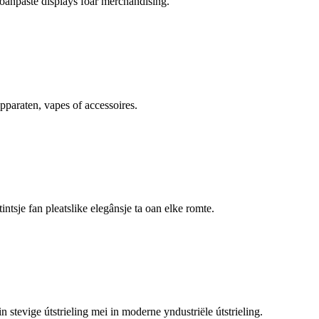
oanpaste displays foar merchandising.
apparaten, vapes of accessoires.
tsje fan pleatslike elegânsje ta oan elke romte.
in stevige útstrieling mei in moderne yndustriële útstrieling.