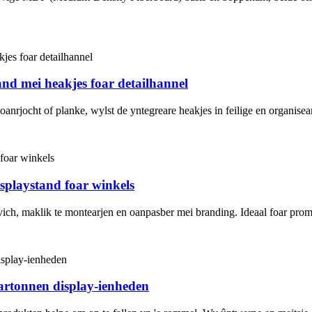
nd mei heakjes foar detailhannel
oanrjocht of planke, wylst de yntegreare heakjes in feilige en organisea
splaystand foar winkels
vich, maklik te montearjen en oanpasber mei branding. Ideaal foar prom
kartonnen display-ienheden