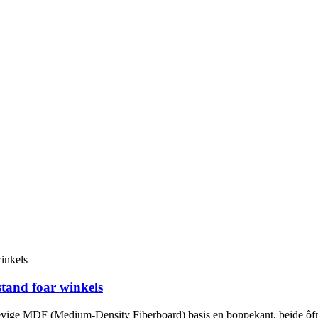
tand foar winkels
vige MDF (Medium-Density Fiberboard) basis en boppekant, beide ôfmak