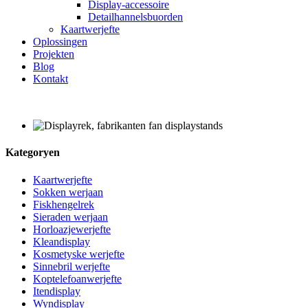
Display-accessoire
Detailhannelsbuorden
Kaartwerjefte
Oplossingen
Projekten
Blog
Kontakt
Kategoryen
Kaartwerjefte
Sokken werjaan
Fiskhengelrek
Sieraden werjaan
Horloazjewerjefte
Kleandisplay
Kosmetyske werjefte
Sinnebril werjefte
Koptelefoanwerjefte
Itendisplay
Wyndisplay