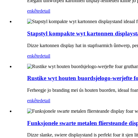
Elegant ûntworpen kartonnen display-ienheden kinne jo p
enkête
detail
Stapstyl kompakte wyt kartonnen displaysta
Dizze kartonnen display hat in stapfoarmich ûntwerp, perf
enkête
detail
Rustike wyt houten buordsjelogo-werjefte f
Ferheegje jo branding mei ús houten buorden, ideaal foar 
enkête
detail
Funksjonele swarte metalen fliersteande dis
Dizze slanke, swiere displaystand is perfekt foar it sjen li