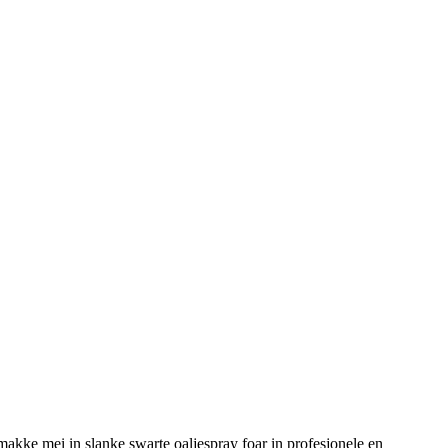
ke mei in slanke swarte oaljespray foar in profesjonele en