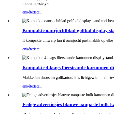
moderne estetyk.
enkête
detail
Kompakte oanrjochtblad golfbal display sta
It kompakte ûntwerp fan it oanrjocht past maklik op elke 
enkête
detail
Kompakte 4-laags fliersteande kartonnen di
Makke fan duorsum golfkarton, it is lichtgewicht mar ste
enkête
detail
Feilige advertinsjes blauwe oanpaste bulk 