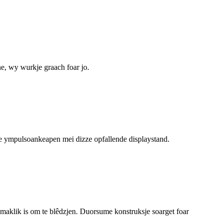
e, wy wurkje graach foar jo.
je ympulsoankeapen mei dizze opfallende displaystand.
en maklik is om te blêdzjen. Duorsume konstruksje soarget foar