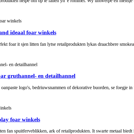
rodukten helpe om op te fallen yn 'e rommel. Wy ûntwerpe en meitsje 
nd ideaal foar winkels
ekt foar it sjen litten fan lytse retailprodukten lykas draachbere smoke
oar gruthannel- en detailhannel
oanpaste logo's, bedriuwsnammen of dekorative buorden, se foegje in tin
play foar winkels
tten fan spuitferveblikken, ark of retailprodukten. It swarte metaal biedt 