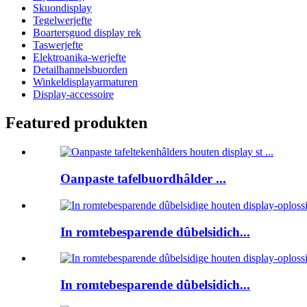
Skuondisplay
Tegelwerjefte
Boartersguod display rek
Taswerjefte
Elektroanika-werjefte
Detailhannelsbuorden
Winkeldisplayarmaturen
Display-accessoire
Featured produkten
Oanpaste tafelbuordhâlder ...
In romtebesparende dûbelsidich...
In romtebesparende dûbelsidich...