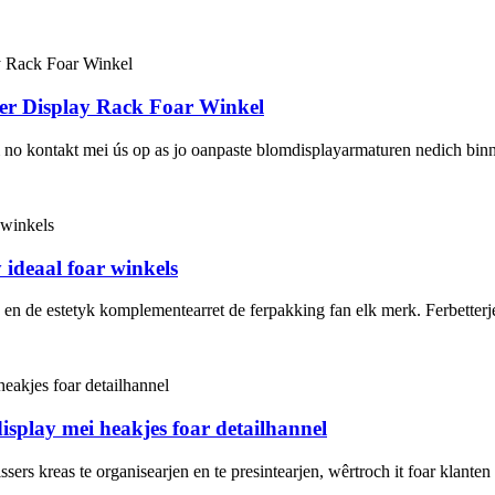
wer Display Rack Foar Winkel
 no kontakt mei ús op as jo oanpaste blomdisplayarmaturen nedich binn
ideaal foar winkels
, en de estetyk komplementearret de ferpakking fan elk merk. Ferbetter
display mei heakjes foar detailhannel
issers kreas te organisearjen en te presintearjen, wêrtroch it foar klant