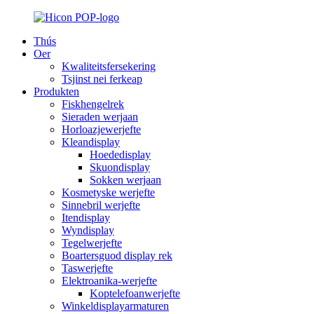
Thús
Oer
Kwaliteitsfersekering
Tsjinst nei ferkeap
Produkten
Fiskhengelrek
Sieraden werjaan
Horloazjewerjefte
Kleandisplay
Hoededisplay
Skuondisplay
Sokken werjaan
Kosmetyske werjefte
Sinnebril werjefte
Itendisplay
Wyndisplay
Tegelwerjefte
Boartersguod display rek
Taswerjefte
Elektroanika-werjefte
Koptelefoanwerjefte
Winkeldisplayarmaturen