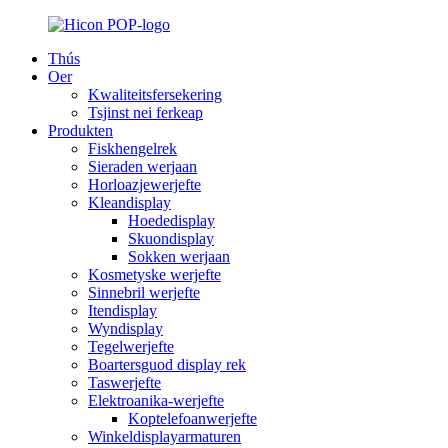
Thús
Oer
Kwaliteitsfersekering
Tsjinst nei ferkeap
Produkten
Fiskhengelrek
Sieraden werjaan
Horloazjewerjefte
Kleandisplay
Hoededisplay
Skuondisplay
Sokken werjaan
Kosmetyske werjefte
Sinnebril werjefte
Itendisplay
Wyndisplay
Tegelwerjefte
Boartersguod display rek
Taswerjefte
Elektroanika-werjefte
Koptelefoanwerjefte
Winkeldisplayarmaturen