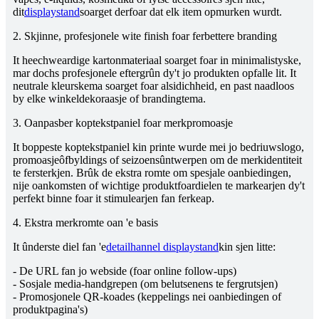
dit
displaystand
soarget derfoar dat elk item opmurken wurdt.
2. Skjinne, profesjonele wite finish foar ferbettere branding
It heechweardige kartonmateriaal soarget foar in minimalistyske,
mar dochs profesjonele eftergrûn dy't jo produkten opfalle lit. It
neutrale kleurskema soarget foar alsidichheid, en past naadloos
by elke winkeldekoraasje of brandingtema.
3. Oanpasber koptekstpaniel foar merkpromoasje
It boppeste koptekstpaniel kin printe wurde mei jo bedriuwslogo,
promoasjeôfbyldings of seizoensûntwerpen om de merkidentiteit
te fersterkjen. Brûk de ekstra romte om spesjale oanbiedingen,
nije oankomsten of wichtige produktfoardielen te markearjen dy't
perfekt binne foar it stimulearjen fan ferkeap.
4. Ekstra merkromte oan 'e basis
It ûnderste diel fan 'e
detailhannel displaystand
kin sjen litte:
- De URL fan jo webside (foar online follow-ups)
- Sosjale media-handgrepen (om belutsenens te fergrutsjen)
- Promosjonele QR-koades (keppelings nei oanbiedingen of
produktpagina's)