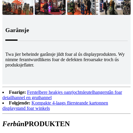
Garânsje
Twa jier beheinde garânsje jildt foar al ús displayprodukten. Wy
nimme ferantwurdlikens foar de defekten feroarsake troch ús
produksjeflater.
Foarige:
Ferstelbere heakjes oanrjochtsleutelhangerstân foar
detailhannel en gruthannel
Folgjende:
Kompakte 4-laags fliersteande kartonnen
displaystand foar winkels
Ferbûn
PRODUKTEN