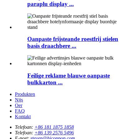
paraplu display ...
Oanpaste frijsteande roestfrij stielen
basis draachbere ...
Feilige reklame blauwe oanpaste
bulkkarton ...
Produkten
Nijs
Oer
FAQ
Kontakt
Telefoan:
+86 181 1875 1858
Telefoan:
+86 139 2576 5496
E-post:
steven@hiconpop.com