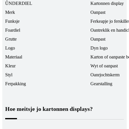
ÛNDERDIEL
Kartonnen display
Merk
Oanpast
Funksje
Ferkeapje jo ferskil
Foardiel
Oantreklik en handic
Grutte
Oanpast
Logo
Dyn logo
Materiaal
Karton of oanpaste b
Kleur
Wyt of oanpast
Styl
Oanrjochtskerm
Ferpakking
Gearstalling
Hoe meitsje jo kartonnen displays?