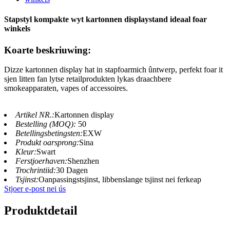
Stapstyl kompakte wyt kartonnen displaystand ideaal foar
winkels
Koarte beskriuwing:
Dizze kartonnen display hat in stapfoarmich ûntwerp, perfekt foar it
sjen litten fan lytse retailprodukten lykas draachbere
smokeapparaten, vapes of accessoires.
Artikel NR.:
Kartonnen display
Bestelling (MOQ):
50
Betellingsbetingsten:
EXW
Produkt oarsprong:
Sina
Kleur:
Swart
Ferstjoerhaven:
Shenzhen
Trochrintiid:
30 Dagen
Tsjinst:
Oanpassingstsjinst, libbenslange tsjinst nei ferkeap
Stjoer e-post nei ús
Produktdetail