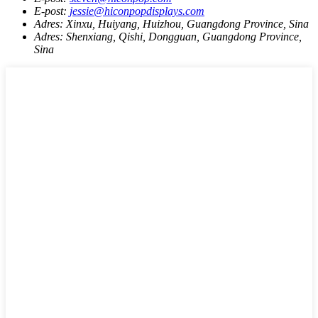
E-post:
jessie@hiconpopdisplays.com
Adres:
Xinxu, Huiyang, Huizhou, Guangdong Province, Sina
Adres:
Shenxiang, Qishi, Dongguan, Guangdong Province,
Sina