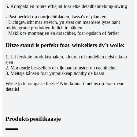
5. Kompakt en romte-effisjint foar elke detailhannelomjouwing
- Past perfekt op oanrjochtbladen, kassa's of planken
- Lichtgewicht mar stevich, yn steat om meardere lytse oant
middelgrutte produkten feilich te hâlden
- Maklik te montearjen en draachber, foar opslach of ferfier
Dizze stand is perfekt foar winkeliers dy't wolle:
1. Lit ferskate produktsmaken, kleuren of modellen neist elkoar
sjen
2. Markearje bestsellers of nije oankomsten op eachhichte
3. Meitsje kânsen foar ympulskeap tichtby de kassa
Wolle jo in oanpaste ferzje? Nim kontakt mei ús op foar mear
details!
Produktspesifikaasje