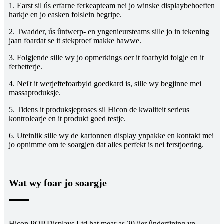
1. Earst sil ús erfarne ferkeapteam nei jo winske displaybehoeften
harkje en jo easken folslein begripe.
2. Twadder, ús ûntwerp- en yngenieursteams sille jo in tekening
jaan foardat se it stekproef makke hawwe.
3. Folgjende sille wy jo opmerkings oer it foarbyld folgje en it
ferbetterje.
4. Nei't it werjeftefoarbyld goedkard is, sille wy begjinne mei
massaproduksje.
5. Tidens it produksjeproses sil Hicon de kwaliteit serieus
kontrolearje en it produkt goed testje.
6. Uteinlik sille wy de kartonnen display ynpakke en kontakt mei
jo opnimme om te soargjen dat alles perfekt is nei ferstjoering.
Wat wy foar jo soargje
Hicon POP Displays Ltd hat mear as 20 jier ûnderfining yn