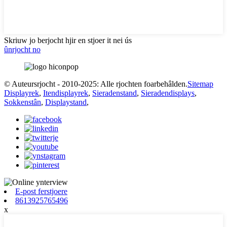
Skriuw jo berjocht hjir en stjoer it nei ús
ûnrjocht no
© Auteursrjocht - 2010-2025: Alle rjochten foarbehâlden.
Sitemap
Displayrek
,
Itendisplayrek
,
Sieradenstand
,
Sieradendisplays
,
Sokkenstân
,
Displaystand
,
E-post ferstjoere
8613925765496
x