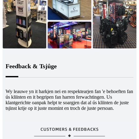
Feedback & Tsjûge
Wy leauwe yn it harkjen nei en respektearjen fan 'e behoeften fan
ús kliïnten en it begripen fan harren ferwachtingen. Us
klantgerichte oanpak helpt te soargjen dat al ús kliïnten de juste
tsjinst krije op it juste momint en troch de juste persoan.