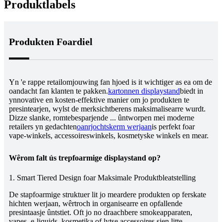
Produktlabels
Produkten Foardiel
Yn 'e rappe retailomjouwing fan hjoed is it wichtiger as ea om de
oandacht fan klanten te pakken.
kartonnen displaystand
biedt in
ynnovative en kosten-effektive manier om jo produkten te
presintearjen, wylst de merksichtberens maksimalisearre wurdt.
Dizze slanke, romtebesparjende ... ûntworpen mei moderne
retailers yn gedachten
oanrjochtskerm werjaan
is perfekt foar
vape-winkels, accessoireswinkels, kosmetyske winkels en mear.
Wêrom falt ús trepfoarmige displaystand op?
1. Smart Tiered Design foar Maksimale Produktbleatstelling
De stapfoarmige struktuer lit jo meardere produkten op ferskate
hichten werjaan, wêrtroch in organisearre en opfallende
presintaasje ûntstiet. Oft jo no draachbere smokeapparaten,
vapes, e-liquids, kosmetika of lytse accessoires sjen litte,