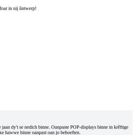
foar in nij ûntwerp!
 jaan dy't se nedich binne. Oanpaste POP-displays binne in krêftige
akke hawwe binne oanpast oan jo behoeften.