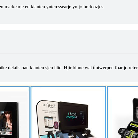
ten markearje en klanten ynteressearje yn jo horloazjes.
ke details oan klanten sjen litte. Hjir binne wat ûntwerpen foar jo refer