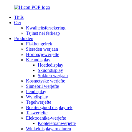
Thús
Oer
Kwaliteitsfersekering
Tsjinst nei ferkeap
Produkten
Fiskhengelrek
Sieraden werjaan
Horloazjewerjefte
Kleandisplay
Hoededisplay
Skuondisplay
Sokken werjaan
Kosmetyske werjefte
Sinnebril werjefte
Itendisplay
Wyndisplay
Tegelwerjefte
Boartersguod display rek
Taswerjefte
Elektroanika-werjefte
Koptelefoanwerjefte
Winkeldisplayarmaturen