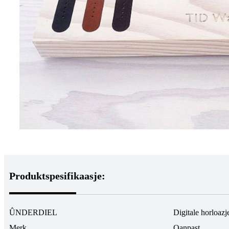
Produktspesifikaasje:
ÛNDERDIEL
Digitale horloazj
Merk
Oanpast