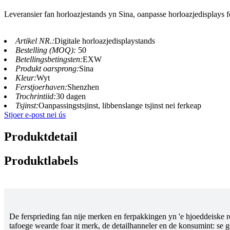
Leveransier fan horloazjestands yn Sina, oanpasse horloazjedisplays f
Artikel NR.:
Digitale horloazjedisplaystands
Bestelling (MOQ):
50
Betellingsbetingsten:
EXW
Produkt oarsprong:
Sina
Kleur:
Wyt
Ferstjoerhaven:
Shenzhen
Trochrintiid:
30 dagen
Tsjinst:
Oanpassingstsjinst, libbenslange tsjinst nei ferkeap
Stjoer e-post nei ús
Produktdetail
Produktlabels
De fersprieding fan nije merken en ferpakkingen yn 'e hjoeddeiske r
tafoege wearde foar it merk, de detailhanneler en de konsumint: se