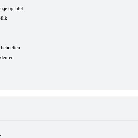
zje op tafel
flik
 behoeften
kleuren
.