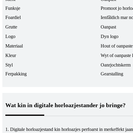
Funksje
Promoot jo horloa
Foardiel
Ienfâldich mar no
Grutte
Oanpast
Logo
Dyn logo
Materiaal
Hout of oanpaste
Kleur
Wyt of oanpaste 
Styl
Oanrjochtskerm
Ferpakking
Gearstalling
Wat kin in digitale horloazjestander jo bringe?
1. Digitale horloazjestand kin horloazjes perfoarst in merkeffekt jaan