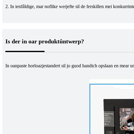
2. In ienfâldige, mar noflike werjefte sil de ferskillen mei konkurrin
Is der in oar produktûntwerp?
In oanpaste horloazjestandert sil jo guod handich opslaan en mear uni