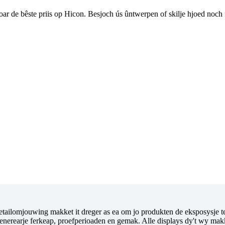
oar de bêste priis op Hicon. Besjoch ús ûntwerpen of skilje hjoed noch 
etailomjouwing makket it dreger as ea om jo produkten de eksposysje te
 generearje ferkeap, proefperioaden en gemak. Alle displays dy't wy m