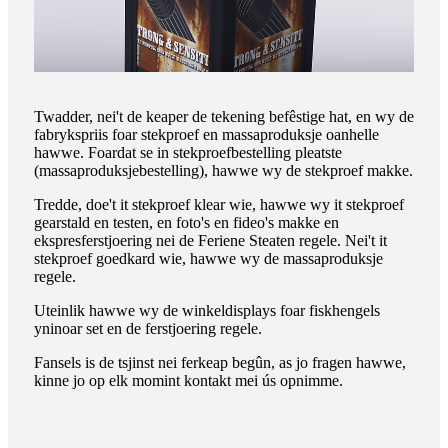
Twadder, nei't de keaper de tekening befêstige hat, en wy de
fabrykspriis foar stekproef en massaproduksje oanhelle
hawwe. Foardat se in stekproefbestelling pleatste
(massaproduksjebestelling), hawwe wy de stekproef makke.
Tredde, doe't it stekproef klear wie, hawwe wy it stekproef
gearstald en testen, en foto's en fideo's makke en
ekspresferstjoering nei de Feriene Steaten regele. Nei't it
stekproef goedkard wie, hawwe wy de massaproduksje
regele.
Uteinlik hawwe wy de winkeldisplays foar fiskhengels
yninoar set en de ferstjoering regele.
Fansels is de tsjinst nei ferkeap begûn, as jo fragen hawwe,
kinne jo op elk momint kontakt mei ús opnimme.