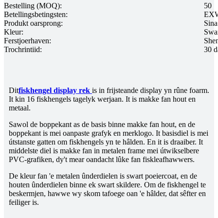
Bestelling (MOQ):
50
Betellingsbetingsten:
EXW
Produkt oarsprong:
Sina
Kleur:
Swa
Ferstjoerhaven:
She
Trochrintiid:
30 d
Dit
fiskhengel display rek
is in frijsteande display yn rûne foarm.
It kin 16 fiskhengels tagelyk werjaan. It is makke fan hout en
metaal.
Sawol de boppekant as de basis binne makke fan hout, en de
boppekant is mei oanpaste grafyk en merklogo. It basisdiel is mei
útstanste gatten om fiskhengels yn te hâlden. En it is draaiber. It
middelste diel is makke fan in metalen frame mei útwikselbere
PVC-grafiken, dy't mear oandacht lûke fan fiskleafhawwers.
De kleur fan 'e metalen ûnderdielen is swart poeiercoat, en de
houten ûnderdielen binne ek swart skildere. Om de fiskhengel te
beskermjen, hawwe wy skom tafoege oan 'e hâlder, dat sêfter en
feiliger is.