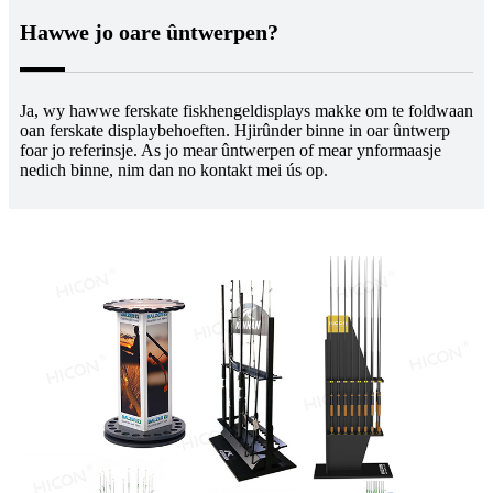
Hawwe jo oare ûntwerpen?
Ja, wy hawwe ferskate fiskhengeldisplays makke om te foldwaan
oan ferskate displaybehoeften. Hjirûnder binne in oar ûntwerp
foar jo referinsje. As jo ​​mear ûntwerpen of mear ynformaasje
nedich binne, nim dan no kontakt mei ús op.