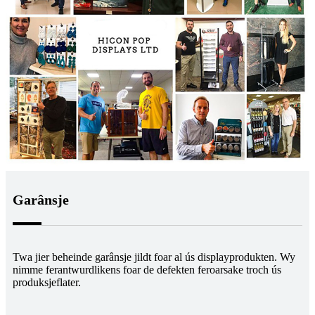
Garânsje
Twa jier beheinde garânsje jildt foar al ús displayprodukten. Wy
nimme ferantwurdlikens foar de defekten feroarsake troch ús
produksjeflater.