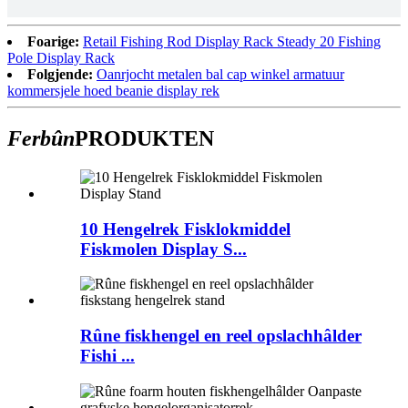
Foarige:
Retail Fishing Rod Display Rack Steady 20 Fishing
Pole Display Rack
Folgjende:
Oanrjocht metalen bal cap winkel armatuur
kommersjele hoed beanie display rek
Ferbûn
PRODUKTEN
10 Hengelrek Fisklokmiddel
Fiskmolen Display S...
Rûne fiskhengel en reel opslachhâlder
Fishi ...