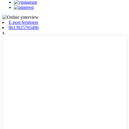
E-post ferstjoere
8613925765496
x