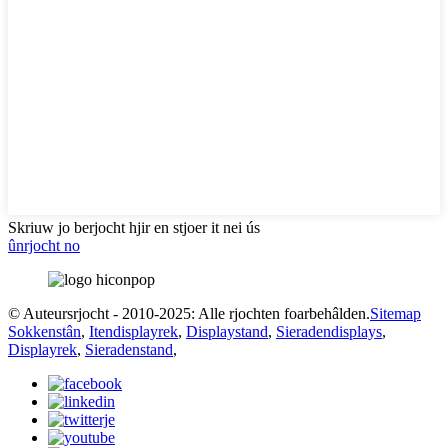
Skriuw jo berjocht hjir en stjoer it nei ús
ûnrjocht no
© Auteursrjocht - 2010-2025: Alle rjochten foarbehâlden.
Sitemap
Sokkenstân
,
Itendisplayrek
,
Displaystand
,
Sieradendisplays
,
Displayrek
,
Sieradenstand
,