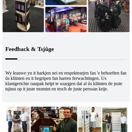
Feedback & Tsjûge
Wy leauwe yn it harkjen nei en respektearjen fan 'e behoeften fan
ús kliïnten en it begripen fan harren ferwachtingen. Us
klantgerichte oanpak helpt te soargjen dat al ús kliïnten de juste
tsjinst op it juste momint en troch de juste persoan krije.