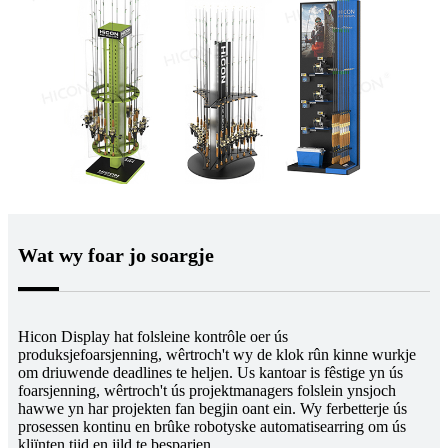
Wat wy foar jo soargje
Hicon Display hat folsleine kontrôle oer ús
produksjefoarsjenning, wêrtroch't wy de klok rûn kinne wurkje
om driuwende deadlines te heljen. Us kantoar is fêstige yn ús
foarsjenning, wêrtroch't ús projektmanagers folslein ynsjoch
hawwe yn har projekten fan begjin oant ein. Wy ferbetterje ús
prosessen kontinu en brûke robotyske automatisearring om ús
kliïnten tiid en jild te besparjen.