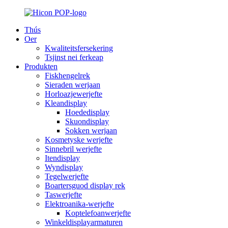
Thús
Oer
Kwaliteitsfersekering
Tsjinst nei ferkeap
Produkten
Fiskhengelrek
Sieraden werjaan
Horloazjewerjefte
Kleandisplay
Hoededisplay
Skuondisplay
Sokken werjaan
Kosmetyske werjefte
Sinnebril werjefte
Itendisplay
Wyndisplay
Tegelwerjefte
Boartersguod display rek
Taswerjefte
Elektroanika-werjefte
Koptelefoanwerjefte
Winkeldisplayarmaturen