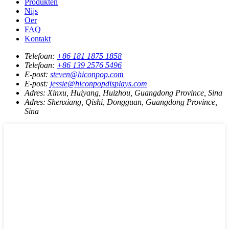
Produkten
Nijs
Oer
FAQ
Kontakt
Telefoan:
+86 181 1875 1858
Telefoan:
+86 139 2576 5496
E-post:
steven@hiconpop.com
E-post:
jessie@hiconpopdisplays.com
Adres:
Xinxu, Huiyang, Huizhou, Guangdong Province, Sina
Adres:
Shenxiang, Qishi, Dongguan, Guangdong Province,
Sina