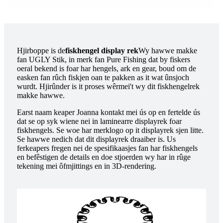
Hjirboppe is de
fiskhengel display rek
Wy hawwe makke
fan UGLY Stik, in merk fan Pure Fishing dat by fiskers
oeral bekend is foar har hengels, ark en gear, boud om de
easken fan rûch fiskjen oan te pakken as it wat ûnsjoch
wurdt. Hjirûnder is it proses wêrmei't wy dit fiskhengelrek
makke hawwe.
Earst naam keaper Joanna kontakt mei ús op en fertelde ús
dat se op syk wiene nei in laminearre displayrek foar
fiskhengels. Se woe har merklogo op it displayrek sjen litte.
Se hawwe nedich dat dit displayrek draaiber is. Us
ferkeapers fregen nei de spesifikaasjes fan har fiskhengels
en befêstigen de details en doe stjoerden wy har in rûge
tekening mei ôfmjittings en in 3D-rendering.