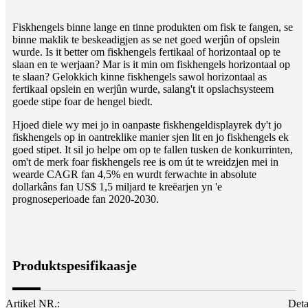
Fiskhengels binne lange en tinne produkten om fisk te fangen, se
binne maklik te beskeadigjen as se net goed werjûn of opslein
wurde. Is it better om fiskhengels fertikaal of horizontaal op te
slaan en te werjaan? Mar is it min om fiskhengels horizontaal op
te slaan? Gelokkich kinne fiskhengels sawol horizontaal as
fertikaal opslein en werjûn wurde, salang't it opslachsysteem
goede stipe foar de hengel biedt.
Hjoed diele wy mei jo in oanpaste fiskhengeldisplayrek dy't jo
fiskhengels op in oantreklike manier sjen lit en jo fiskhengels ek
goed stipet. It sil jo helpe om op te fallen tusken de konkurrinten,
om't de merk foar fiskhengels ree is om út te wreidzjen mei in
wearde CAGR fan 4,5% en wurdt ferwachte in absolute
dollarkâns fan US$ 1,5 miljard te kreëarjen yn 'e
prognoseperioade fan 2020-2030.
Produktspesifikaasje
Artikel NR.:
Deta